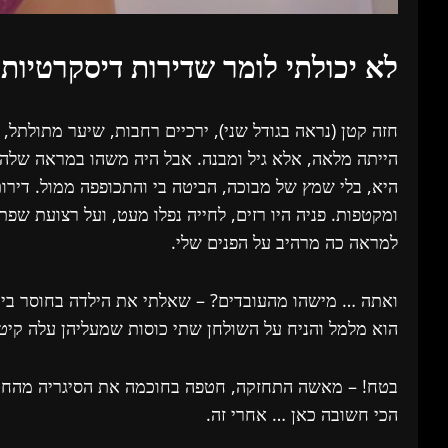
לא יכולתי לומר שדירות דיסקרטיות ה
חזה קטן (נראה בגודל שני), ירכיים רחבות, שיער מתולתל,
הייתה מלאה, אלא גיל ומבנה. אבל היה משהו במראה שלה ש
היא, בלי שמץ של מבוכה, הביטה בי והתכופפה ממול. דירו
ומקטפות. פניה היו רזים, לחייה נפלו מעט, ועל רצועת שפ
למראה כה מרהיב על הפנים שלי.
ואתה … מישהו מהעובדים? – שאלתי את הילדה בחוסר ביטחון
הוא מלמל והניח על השולחן שתי כוסות שמעליהן עלה קיטו
בטח! – מאשה התחזקה, חטפה בחוכמה את הסיגריה מהחבילה
הכי חשובה כאן … אחרי זה.