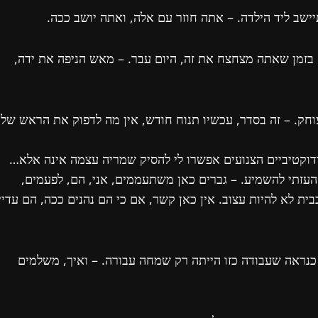
יישב ליד הילדה. – אתה חוזר עם אלה, ואתה יושב ככה.
י הטרקטורים ייכנסו … בזמן שאתה מצחצח את זה, היום עבר. – מאש הניפה את ידה,
צוחק. – זה בסדר, עכשיו תנוח חודש, אין מה לדפוק את הראש של
וקטיביים הצנועים אפשרו לי להסיק שמריה עצמה אינה אלא…
העזתי להשמיע. – גברים כאן משתעממים, אני, הם, לפעמים,
ית לא להיות עצוב. אין כאן קשר, אם כי הם נהנים ככה, הם עדיי
כנראה שעבודה כזו הייתה רק שמחה עבורה. – ואיך, משלמים