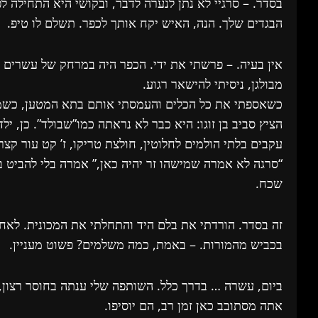
בסדר. – סרגיי לא נתן לנערה לדבר, ובקושי היא התחילה 
הבגדים שלך. הנה, האיש יקח אותך לכפר. תשלם לו טיפ.
אין בעיה. – פרשתי את ידי. הכפר היה במרחק של עשרים 
מבולגן, ניסיתי להישאר רגוע.
כשאספתי את כל הכלים והעמסתי אותם בתא המטען, כשמשק
הציץ סביב בן זוגו: היא כבר לא נראתה כמו”שבולד”. כן, ילד
עקבים בלתי הולמים לחלוטין, חולצת טריקו, ז’ קט עור קצ
“סרגה לא אמרה שמישהו זר יהיה כאן,” אמרה בלי להביט 
שכח.
זה בסדר. הורדתי את בלם היד והתחלתי את המכונית. לאחר
בכביש מהמורות. – באמת, כמה משלמים? פשוט מעניין.
ביום, עשרה … בדרך כלל. השותפה שלי ענתה בחוסר רצון
אתה מסתובב כאן זמן רב, הם יוסיפו.