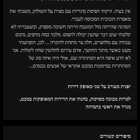
אין בעיה. זרקתי חפיסת סיגריות עם מצית על השולחן, משכתי את
מאפרת הזכוכית המכוסה לעברי.
הסדנה שהייתה מול המטבח הייתה חשוכה מספיק, וכשעברתי לא
קלטתי שום דבר שהעין יכולה לתפוס. מלבד כמה מדפים, מקום
עבודה עם מלחציים, חלון צר מתחת לתקרה … לכן, הופתעתי
מעט כאשר מתוך החושך, אדם עירום לחלוטין שחה לקולות. אני
לא יודע איפה היא הסתתרה שם, אולי היה איזה סוג של
הסתתרות במיומנות ממבט אקראי של אנשים נכנסים…
C
יפנית מעורב על שני מאופק דירות
o
למרות מבוכה מסוימת, בחנתי את הדירות המאופקות במבט,
מגרד את ראשי בתמיהה
n
t
i
סיפורים קשורים