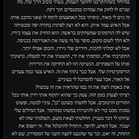
במיוחד כשהתקרבנו לחושך העמוק, נגעתי בזבוב הרך שלו, מה
שגרם לו לחזק את עמדתו במכנסיים תוך דקה.
זה גרם לי מאוד, וניסיתי בכל האמצעים לרמוז לו שאני מחבב אותו.
אבל האיש עמד איתן. הוא לא רצה לפתות בחורה יפה ומבטיחה
שיש לה הורמונים שמשחקים בראשה. הוא החזיק את עצמו בידיו,
ולא הלך לשום מקום, סיפר על מי עשה את האנדרטה בכניסה.
אבל לא יכולתי לחכות, הידיים שלי גירדו, והכוס אפילו יותר.
התקרבתי אליו, וסתמתי את ידי, הושטתי את ידי למעלה, ונישקתי
אותו על השפתיים. הנשיקה הזו לא החזיקה את הדירות
הדיסקרטיות שלי. אבל כבר נתתי את זה. האיש צעד כמה צעדים
אל האור, אבל עצר להסתכל לי בעיניים.
את באמת רוצה את זה כמו שהראית את זה עכשיו?
רציתי לצעוק בזמן הזה. צעק כך שהוא יתקוף אותי ויזיין אותי בכל
החורים הרטובים. אבל לחשתי בשקט “כן”, עיניי למטה, ופשוט
נסוגתי ממנו כדי לא להתגרות במשהו ממורמר. אבל המילים שלי
שיחקו לי דבר מעניין. החלטתי לצאת משם, השלמתי שזה לא
יעבוד. אבל האיש, להיפך, התחיל להתגלגל אלי. זה יתפוס את
התחת, זה יאט, וכך עד שהגענו לקצה השני של המסדרון, שם לא