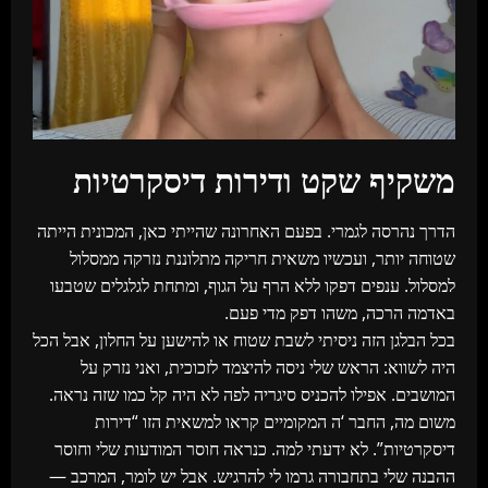
משקיף שקט ודירות דיסקרטיות
הדרך נהרסה לגמרי. בפעם האחרונה שהייתי כאן, המכונית הייתה
שטוחה יותר, ועכשיו משאית חריקה מתלוננת נזרקה ממסלול
למסלול. ענפים דפקו ללא הרף על הגוף, ומתחת לגלגלים שטבעו
באדמה הרכה, משהו דפק מדי פעם.
בכל הבלגן הזה ניסיתי לשבת שטוח או להישען על החלון, אבל הכל
היה לשווא: הראש שלי ניסה להיצמד לזכוכית, ואני נזרק על
המושבים. אפילו להכניס סיגריה לפה לא היה קל כמו שזה נראה.
משום מה, החבר ‘ה המקומיים קראו למשאית הזו “דירות
דיסקרטיות”. לא ידעתי למה. כנראה חוסר המודעות שלי וחוסר
ההבנה שלי בתחבורה גרמו לי להרגיש. אבל יש לומר, המרכב —