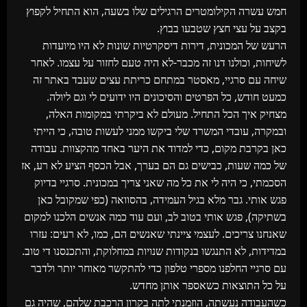
חמש עשרה הקילומטרים הרגילים שלו בשעה, הוא התחיל לקפוץ
בקצב על עצי חצץ שטבעו בבוץ.
הרעש של המכונית, דירות דיסקרטיות שונות לא היו מיועדות
לשיחות, וכולנו דנו זה מכבר-לא היה טעם לחזור על עצמו. לאחר
שיחה עם סרגיי, מאסטר במתחם כריתת עצים שעבד באתר זה
כמעט חודש, כל הפרטים והסיכונים היו ידועים לי וגם ליולה.
מצחיק איך הכל התחיל. מעולם לא ביקרתי במקומות האלה,
ובמקרה, עובדי המשרד שלי ביקשו ממני לעשות טובה, כי הייתי
כאן בקרבת מקום, כדי למדוד את היער באחד מהקצוות. עבודה
של כמה שעות, כבישים גם הם בערך, אבל הכסף הציע לא רע, אז
הסכמתי, כי היה לי את כל מה שאני צריך במכונית. סרגיי בדיוק
פגש אותי. גבר מלא בגיל העמידה, בהסוואה (כפי שמקובל כאן
בשתיקה), פגש אותי בטוב לב, ועם עוד כמה אנשים הלכנו למקום
שאנחנו צריכים. לעצמי ציינתי שאנשים הם, כמו, לא רעים: עזרו
במדידות, לא התנגשו בנקודות שנויות במחלוקת, והתכנסנו די טוב.
עם סרגיי החלפנו מספרי טלפון כדי להתקשר מאוחר יותר ולדבר
על כל התוצאות כשאספר אותן מחדש.
כשהעבודה נעשתה, הוזמנתי לתה בקרון הרכבת שלהם, שהיה גם