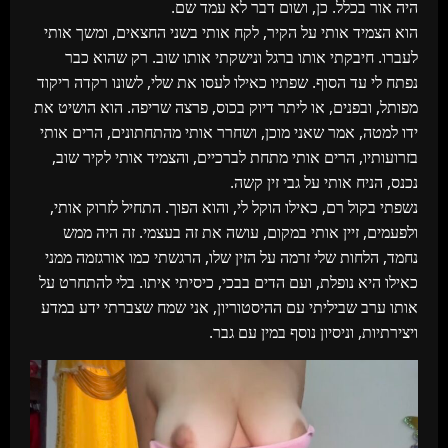
היה אור בכלל. כן, ושום דבר לא עמד שם.
הוא הצמיד אותי על הקיר, לקח אותי בשני החצאים, ומשך אותי
לעברו. חיבקתי אותו ברגל ונישקתי אותו שוב. רק שהוא כבר
נפתח לי עד הסוף. שפתיו כאילו לעסו את שלי, לשונו רקדה ריקוד
מפותל, ובפנים, או ליתר דיוק בכוס, פרצה שריפה. הוא הושיט את
ידו למטה, אמר שאני מוכן, ושחרר אותי מהתחתונים, הרים אותי
בזרועותיו, הרים אותי מתחת לברכיים, והצמיד אותי לקיר שוב,
נכנס, הניח אותי על גבי זין קשה.
נשפתי בקול רם, כאילו הוקל לי, והוא הפוך. התחיל לזרוק אותי,
ולפעמים, זיין אותי במקום, עושה את זה בעצמי. זה היה ממש
נחמד, הלחות שלי זרמה על הזין שלו, הרגשתי כמו אורגזמה ממני
כאילו היא נופלת, ועם הדים בבכי, כיסיתי איתו. בלי להתחרט על
אותו ערב שביליתי עם ההיסטוריון, אני שמח שצברתי ידע במדע
ויצירתיות, וניסיון נוסף במין עם גבר.