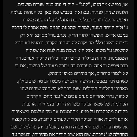
או, כפי שאמר הנהג, “קונג” – היה די נוח: כמה שורות מושבים,
חלונות שניתן לפתוח. עם זאת, בכביש כמו כאן, כל הנוחות נעלמה,
ואיפשהו גלגל רזרבי וכבל מתכת התגלגלו על הרצפה מאחור.
ג ‘ וליה הייתה רגועה, למרות שהבעת הפנים שלה אמרה לי הרבה.
במבט אדיש, איפשהו לתוך הריק, נכתב גורל מסוים: היא רק
דמיינה באופן כללי מה יקרה לה בעתיד הקרוב, וכמעט לא תוכל
להשפיע על משהו. אבל היא נשכה מעת לעת את שפתיה
השמנמנות, אוחזת ברגליה כך שירכיה יכולות לדקור אגוזים, וזה
כבר ציפייה ותאווה. תערובת כה מוזרה מאוד של רגשות, אם כי
לא לגמרי סותרים, אך בהירים באופן מובהק.
כשהבחינה במבטי, האישה התביישה מעט והביטה שוב בחלון.
מאחורי החלונות הגדולים, שום דבר לא השתנה: שיחים שחו
לאחור, גררו אחריהם גזעים עבים של עצי מחט. הקרניים
הכתומות של שמש הבוקר עשו את דרכן בצמחייה, ארנבות
בהירות מהבהבות על פנינו, מתחממות אך מיד נעלמות ומשאירות
אותנו לרשות אוויר הבוקר הקריר. לעתים קרובות, משאית קפצה
אל שטח פתוח, שם היא צברה תאוצה, אבל בדיוק עד למקום שבו
התחילה לג ‘ נייבקה. שם הוא שוב הוריד את מהירותו, ובעשר עד