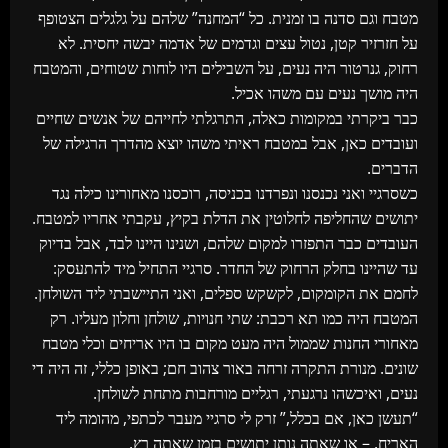
מטבח וגם סדנה בו זמנית. כל “המחנה” שלהם על גלגלים הצטופף
על חזרזיר קטן, נטול עצים וגדמים של אדמה יבשה יחסית. לא
רחוק, גנרטור היה נעים, על השבילים היו לוחות שטוחים, והמטבח
היה מושך נעים עם משהו אכיל.
כבר ביקרתי במקומות כאלה, התרגלתי לחייהם של אנשים שחיים
ועובדים כאן, אבל במטבח ראיתי משהו יוצא מהדרך הרגילה של
הדברים.
כשסרגיי ואני נכנסנו ונפרדנו בכניסה, רוכסנו מאחורינו כילה נגד
יתושים שהחליפה לחלוטין את הדלת בקיץ, עקבתי אחריו למטבח.
העובדים כבר התפזרו למקום שלהם, ושנינו היינו לבד, אבל בדיוק
עד שהיינו בחלק הרחוק של החדר. סרגיי התחיל מיד להתעסק:
לחמם את הקומקום, לקשקש ספלים, ואני התיישבתי ליד השולחן.
המטבח היה כמו תא רכבת: שתי חנויות, שולחן וחלון מעליו. רק
מאחורי החנות שממול היה מעט מקום בו היו אריחים וכלי מטבח
שונים. מנורת התקרה זרחה באור צהוב חם; באופן כללי, זה היה די
נעים, ואיכשהו נרגעתי, רגליים מורחבות מתחת לשולחן.
“תעשן כאן, אם בכלל,” זרק לי סרגיי מעבר לכתפי, מהומה ליד
האריח. – או שאתה נותן יתושים בזמן שאתה רץ.